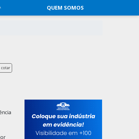
QUEM SOMOS
 cotar
ência
dor