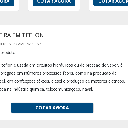
GORA
COTAR AGORA
COTAR AGO
IRA EM TEFLON
RCIAL / CAMPINAS - SP
o produto
teflon é usada em circuitos hidráulicos ou de pressão de vapor, é
regada em inúmeros processos fabris, como na produção da
pel, em confecções têxteis, diesel e produção de motores elétricos.
da na indústria química, telecomunicações, naval...
COTAR AGORA