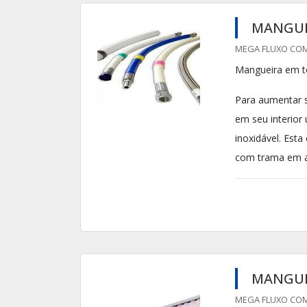
MANGUE
MEGA FLUXO COME
Mangueira em t
Para aumentar s
em seu interior
inoxidável. Esta
com trama em aç
MANGUE
MEGA FLUXO COME