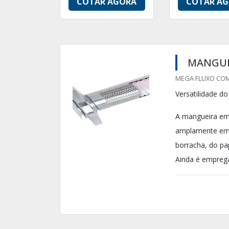
COTAR AGORA
COTAR A
MANGUE
MEGA FLUXO COME
Versatilidade d
A mangueira em 
amplamente emp
borracha, do pa
Ainda é emprega