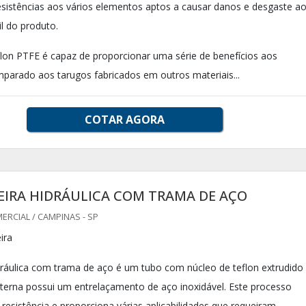
resistências aos vários elementos aptos a causar danos e desgaste a
il do produto.
lon PTFE é capaz de proporcionar uma série de benefícios aos
mparado aos tarugos fabricados em outros materiais...
COTAR AGORA
IRA HIDRÁULICA COM TRAMA DE AÇO
RCIAL / CAMPINAS - SP
ira
ráulica com trama de aço é um tubo com núcleo de teflon extrudido
terna possui um entrelaçamento de aço inoxidável. Este processo
 resistência e proporciona várias aplicabilidades que requeiram