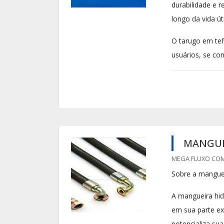
durabilidade e 
longo da vida út
O tarugo em tef
usuários, se co
MANGUE
MEGA FLUXO COME
Sobre a mangue
A mangueira hid
em sua parte ex
potencializa sua