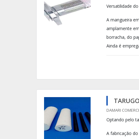
Versatilidade d
A mangueira em 
amplamente emp
borracha, do pa
Ainda é emprega
TARUGO
DAMARI COMERCIO
Optando pelo t
A fabricação do